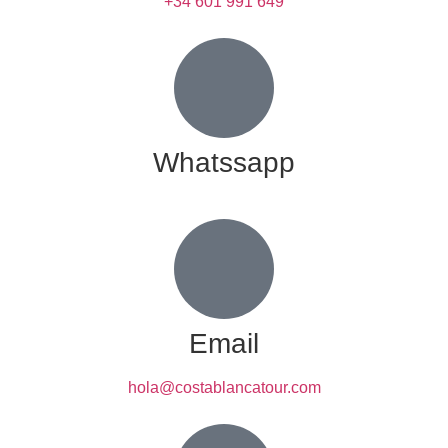
+34 601 991 649
Whatssapp
Email
hola@costablancatour.com